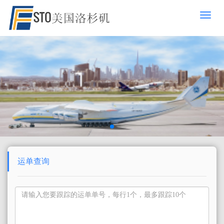
切
换
导
航
运单查询